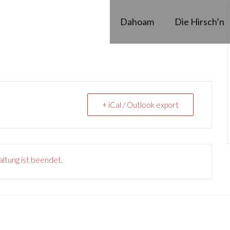
Dahoam
Die Hirsch’n
+ iCal / Outlook export
ltung ist beendet.