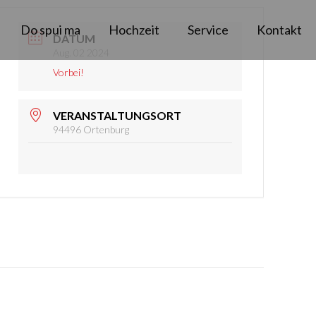
Do spui ma
Hochzeit
Service
Kontakt
DATUM
Aug. 02 2024
Vorbei!
VERANSTALTUNGSORT
94496 Ortenburg